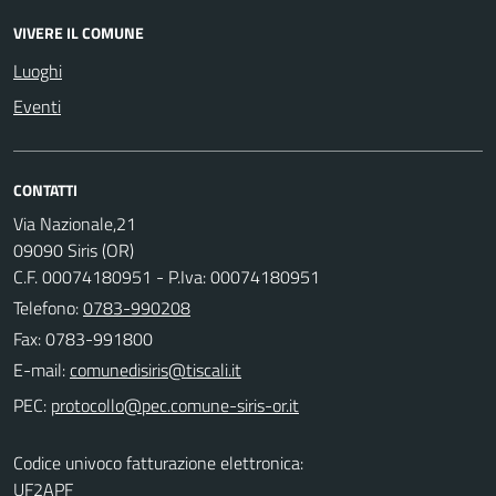
VIVERE IL COMUNE
Luoghi
Eventi
CONTATTI
Via Nazionale,21
09090 Siris (OR)
C.F. 00074180951 - P.Iva: 00074180951
Telefono:
0783-990208
Fax: 0783-991800
E-mail:
PEC:
Codice univoco fatturazione elettronica:
UF2APF