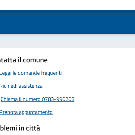
ta 1 stelle su 5
Valuta 2 stelle su 5
Valuta 3 stelle su 5
Valuta 4 stelle su 5
Valuta 5 stelle su 5
tatta il comune
Leggi le domande frequenti
Richiedi assistenza
Chiama il numero 0783-990208
Prenota appuntamento
blemi in città