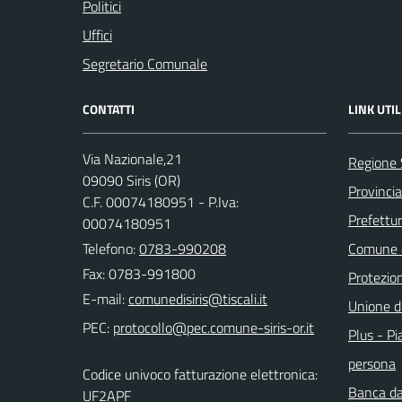
Politici
Uffici
Segretario Comunale
CONTATTI
LINK UTIL
Via Nazionale,21
Regione
09090 Siris (OR)
Provincia
C.F. 00074180951 - P.Iva:
Prefettu
00074180951
Telefono:
0783-990208
Comune d
Fax: 0783-991800
Protezion
E-mail:
Unione d
PEC:
Plus - Pia
persona
Codice univoco fatturazione elettronica:
Banca da
UF2APF