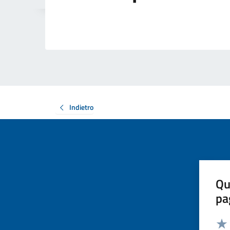
Indietro
Qu
pa
Valut