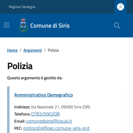
Regione Sardegna
Comune di Siris
Home
/
Argomenti
/
Polizia
Polizia
Questo argomento è gestito da:
Amministrativo Demografico
Indirizzo:
Via Nazionale 21, 09090 Siris (OR)
0783/990208
Telefono:
comunedisiris@tiscali.it
Email:
protocollo@pec.comune-siris-or.it
PEC: