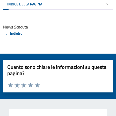
INDICE DELLA PAGINA
News Scaduta
Indietro
Quanto sono chiare le informazioni su questa
pagina?
Valuta da 1 a 5 stelle la pagina
Valuta 1 stelle su 5
Valuta 2 stelle su 5
Valuta 3 stelle su 5
Valuta 4 stelle su 5
Valuta 5 stelle su 5