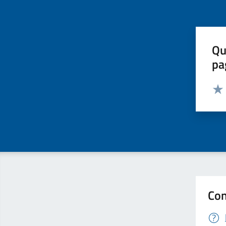
Qu
pa
Valut
Valu
Con