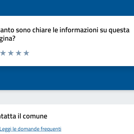
anto sono chiare le informazioni su questa
gina?
a da 1 a 5 stelle la pagina
ta 1 stelle su 5
Valuta 2 stelle su 5
Valuta 3 stelle su 5
Valuta 4 stelle su 5
Valuta 5 stelle su 5
tatta il comune
Leggi le domande frequenti