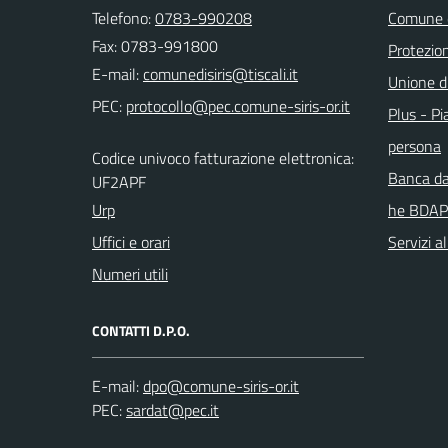
Telefono:
0783-990208
Comune d
Fax: 0783-991800
Protezion
E-mail:
Unione d
PEC:
Plus - Pia
persona
Codice univoco fatturazione elettronica:
Banca da
UF2APF
Urp
he BDAP
Uffici e orari
Servizi a
Numeri utili
CONTATTI D.P.O.
E-mail:
PEC: