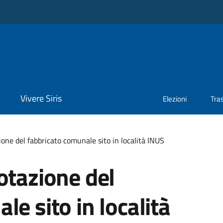
Vivere Siris
Elezioni
Tra
ione del fabbricato comunale sito in località INUS
otazione del
e sito in località