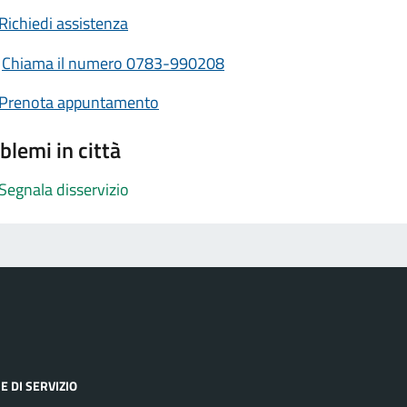
Richiedi assistenza
Chiama il numero 0783-990208
Prenota appuntamento
blemi in città
Segnala disservizio
E DI SERVIZIO