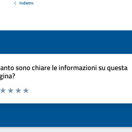
Indietro
anto sono chiare le informazioni su questa
gina?
a da 1 a 5 stelle la pagina
ta 1 stelle su 5
Valuta 2 stelle su 5
Valuta 3 stelle su 5
Valuta 4 stelle su 5
Valuta 5 stelle su 5