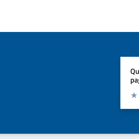
Qu
pa
Valut
Valu