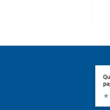
Qu
pa
Valut
Valu