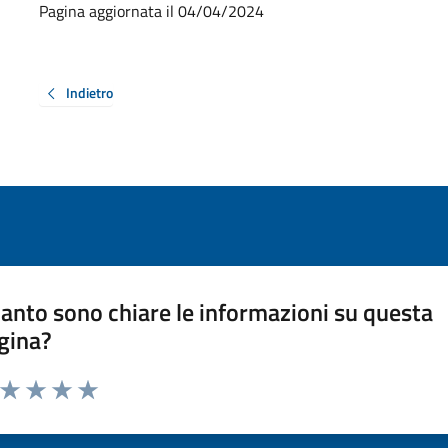
Pagina aggiornata il 04/04/2024
Indietro
anto sono chiare le informazioni su questa
gina?
a da 1 a 5 stelle la pagina
ta 1 stelle su 5
Valuta 2 stelle su 5
Valuta 3 stelle su 5
Valuta 4 stelle su 5
Valuta 5 stelle su 5