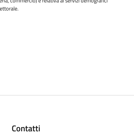
ria, commercio) e relativa ai servizi demografici
lettorale.
Contatti