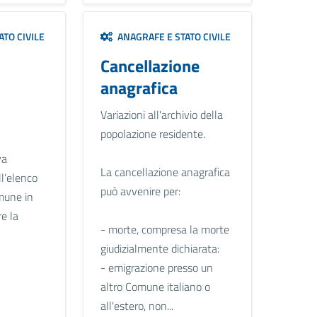
TO CIVILE
ANAGRAFE E STATO CIVILE
Cancellazione
anagrafica
Variazioni all'archivio della
popolazione residente.
va
La cancellazione anagrafica
ll’elenco
può avvenire per:
mune in
re la
- morte, compresa la morte
giudizialmente dichiarata:
- emigrazione presso un
altro Comune italiano o
all'estero, non...