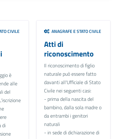
TO CIVILE
ANAGRAFE E STATO CIVILE
Atti di
i
riconoscimento
Il riconoscimento di figlio
naturale può essere fatto
ggio è
davanti all'Ufficiale di Stato
ende alle
Civile nei seguenti casi:
li del
- prima della nascita del
L'iscrizione
bambino, dalla sola madre o
ne
da entrambi i genitori
sere
naturali
 di
- in sede di dichiarazione di
asione