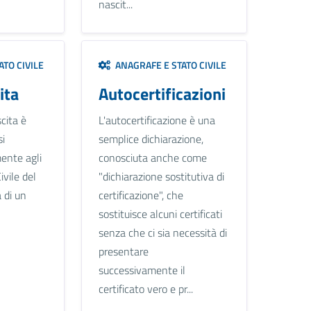
nascit...
TO CIVILE
ANAGRAFE E STATO CIVILE
ita
Autocertificazioni
cita è
L'autocertificazione è una
si
semplice dichiarazione,
ente agli
conosciuta anche come
ivile del
"dichiarazione sostitutiva di
 di un
certificazione", che
sostituisce alcuni certificati
senza che ci sia necessità di
presentare
successivamente il
certificato vero e pr...